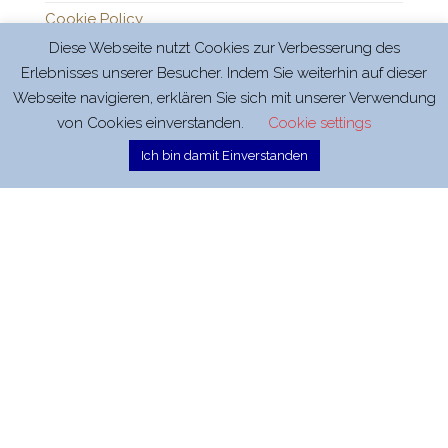
Cookie Policy
Diese Webseite nutzt Cookies zur Verbesserung des
Erlebnisses unserer Besucher. Indem Sie weiterhin auf dieser
Webseite navigieren, erklären Sie sich mit unserer Verwendung
Mit Stolz präsentiert von
WordPress
|
Theme:
Head
von Cookies einverstanden.
Cookie settings
Blog
Ich bin damit Einverstanden