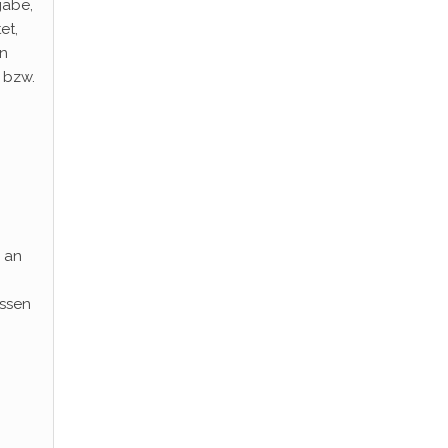
gabe,
et,
en
 bzw.
n an
essen