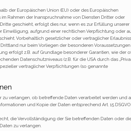
erhalb der Europäischen Union (EU) oder des Europäischen
s im Rahmen der Inanspruchnahme von Diensten Dritter oder
itte geschieht, erfolgt dies nur, wenn es zur Erfüllung unserer
er Einwilligung, aufgrund einer rechtlichen Verpflichtung oder a
hieht. Vorbehaltlich gesetzlicher oder vertraglicher Erlaubniss
m Drittland nur beim Vorliegen der besonderen Voraussetzungen
tung erfolgt z.B. auf Grundlage besonderer Garantien, wie der off
echenden Datenschutzniveaus (z.B. für die USA durch das „Priv
spezieller vertraglicher Verpflichtungen (so genannte
onen
r zu verlangen, ob betreffende Daten verarbeitet werden und a
Informationen und Kopie der Daten entsprechend Art. 15 DSGVO
cht, die Vervollständigung der Sie betreffenden Daten oder di
 Daten zu verlangen.