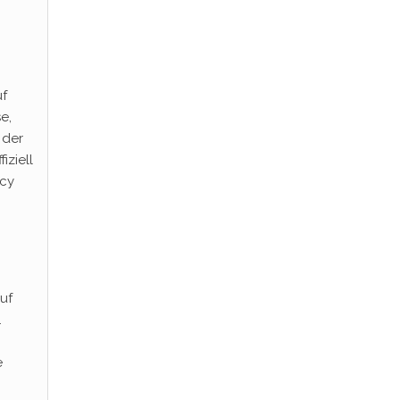
uf
e,
 der
iziell
acy
uf
.
e