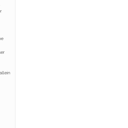
d
r
he
ser
allein