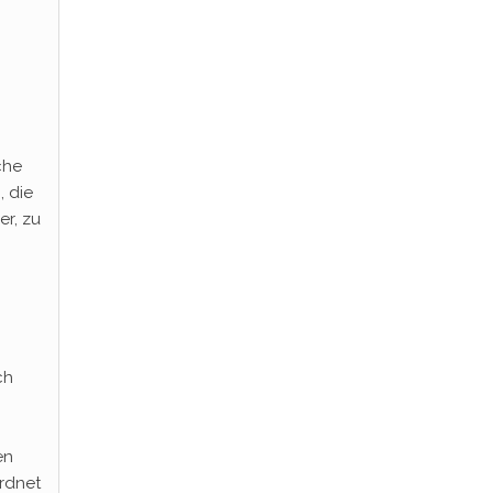
che
, die
r, zu
ch
en
rdnet