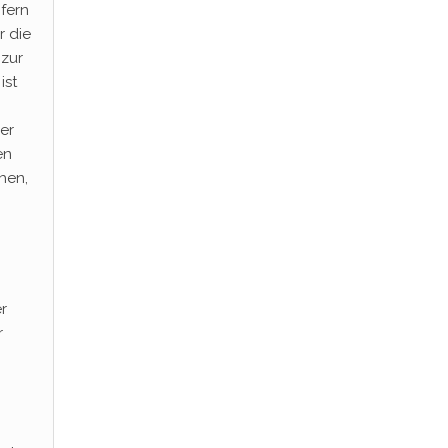
fern
r die
 zur
ist
er
en
hen,
r
r